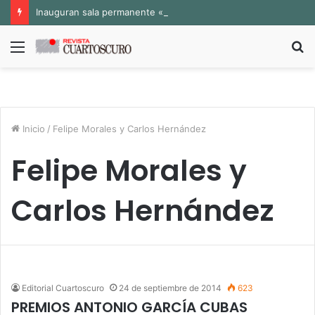
Inauguran sala permanente «Pedro Valtierra» en la Fototeca de Zacatecas
Menú
B
p
Inicio
/
Felipe Morales y Carlos Hernández
Felipe Morales y
Carlos Hernández
Editorial Cuartoscuro
24 de septiembre de 2014
623
PREMIOS ANTONIO GARCÍA CUBAS