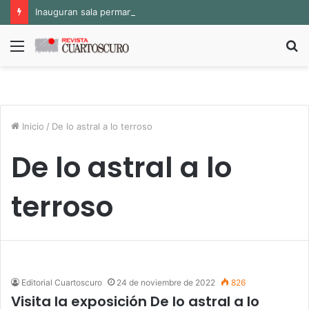
Inauguran sala permanente «Pedro Valtierra» en la Fototeca de Zacatecas
Menú
B
p
Inicio
/
De lo astral a lo terroso
De lo astral a lo
terroso
Editorial Cuartoscuro
24 de noviembre de 2022
826
Visita la exposición De lo astral a lo