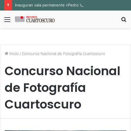
Inauguran sala permanente «Pedro Valtierra» en la Fototeca de Zacatecas
Menú
B
p
Inicio
/
Concurso Nacional de Fotografía Cuartoscuro
Concurso Nacional
de Fotografía
Cuartoscuro