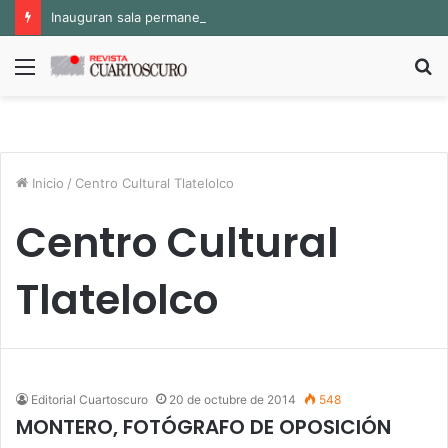
Inauguran sala permanente «Pedro Valtierra» en la Fototeca de Zacatecas
Menú
B
p
Inicio
/
Centro Cultural Tlatelolco
Centro Cultural
Tlatelolco
Editorial Cuartoscuro
20 de octubre de 2014
548
MONTERO, FOTÓGRAFO DE OPOSICIÓN