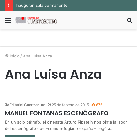
Inauguran sala permanente «Pedro Valtierra» en la Fototeca de Zacatecas
Menú
B
p
Inicio
/
Ana Luisa Anza
Ana Luisa Anza
Editorial Cuartoscuro
25 de febrero de 2015
676
MANUEL FONTANAS ESCENÓGRAFO
En un solo párrafo, el cineasta Arturo Ripstein nos pinta la labor
del escenógrafo que –como refugiado español– llegó a…