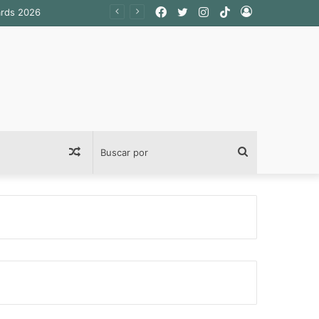
Facebook
Twitter
Instagram
TikTok
Acceso
ards 2026
Publicación
Buscar
al
por
azar