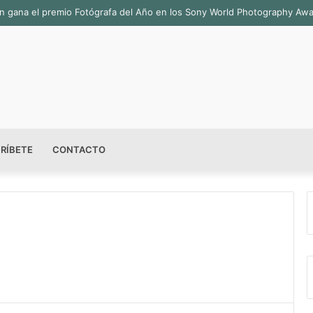
bián gana el premio Fotógrafa del Año en los Sony World Photography Aw
RÍBETE
CONTACTO