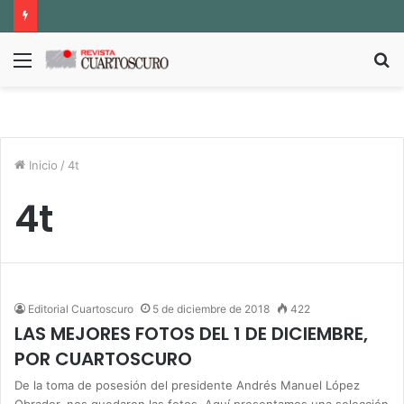
Menú
B
p
Inicio
/
4t
4t
Editorial Cuartoscuro
5 de diciembre de 2018
422
LAS MEJORES FOTOS DEL 1 DE DICIEMBRE,
POR CUARTOSCURO
De la toma de posesión del presidente Andrés Manuel López
Obrador, nos quedaron las fotos. Aquí presentamos una selección