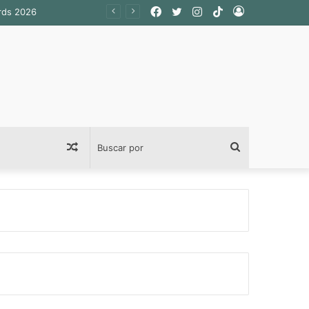
Facebook
Twitter
Instagram
TikTok
Acceso
ards 2026
Publicación
Buscar
al
por
azar