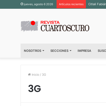
Citlali Fab
jueves, agosto 6 2026
Artículos recientes
NOSOTROS
SECCIONES
IMPRESA
SUSC
Inicio
/
3G
3G