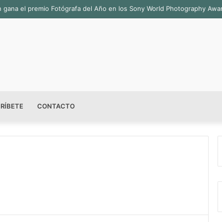
ián gana el premio Fotógrafa del Año en los Sony World Photography Aw
RÍBETE
CONTACTO