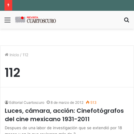
Menú
B
p
Inicio
/
112
112
Editorial Cuartoscuro
8 de marzo de 2012
513
Luces, cámara, acción: Cinefotógrafos
del cine mexicano 1931-2011
Despues de una labor de investigación que se extendió por 18
meses y en la que revisaron más de 3…