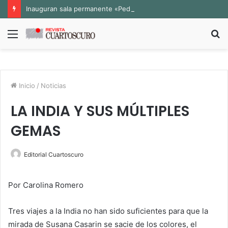
Inauguran sala permanente «Pedro Valtierra» en la Fototeca de Zacatecas
Menú
B
p
Inicio
/
Noticias
LA INDIA Y SUS MÚLTIPLES
GEMAS
Editorial Cuartoscuro
Por Carolina Romero
Tres viajes a la India no han sido suficientes para que la
mirada de Susana Casarin se sacie de los colores, el