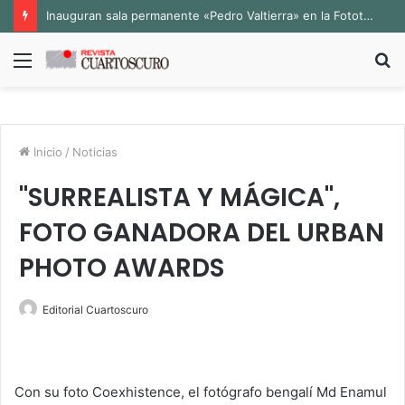
Inauguran sala permanente «Pedro Valtierra» en la Fototeca de Zacatecas
Menú
B
p
Inicio
/
Noticias
"SURREALISTA Y MÁGICA",
FOTO GANADORA DEL URBAN
PHOTO AWARDS
Editorial Cuartoscuro
Con su foto Coexhistence, el fotógrafo bengalí Md Enamul