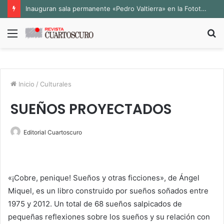
Inauguran sala permanente «Pedro Valtierra» en la Fototeca de Zacatecas
Menú
B
p
Inicio
/
Culturales
SUEÑOS PROYECTADOS
Editorial Cuartoscuro
«¡Cobre, penique! Sueños y otras ficciones», de Ángel
Miquel, es un libro construido por sueños soñados entre
1975 y 2012. Un total de 68 sueños salpicados de
pequeñas reflexiones sobre los sueños y su relación con