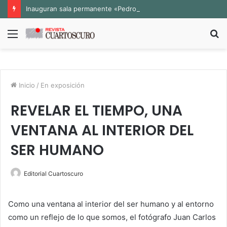
Inauguran sala permanente «Pedro Valtierra» en la Fototeca de Zacatecas
Menú
B
p
Inicio
/
En exposición
REVELAR EL TIEMPO, UNA
VENTANA AL INTERIOR DEL
SER HUMANO
Editorial Cuartoscuro
Como una ventana al interior del ser humano y al entorno
como un reflejo de lo que somos, el fotógrafo Juan Carlos