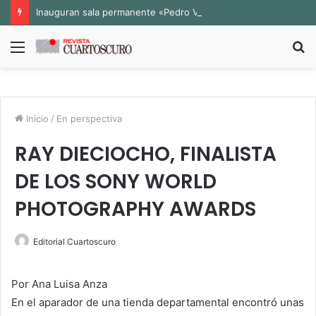
Inauguran sala permanente «Pedro Valtierra» en la Fototeca de Zacatecas
Menú
B
p
Inicio
/
En perspectiva
RAY DIECIOCHO, FINALISTA
DE LOS SONY WORLD
PHOTOGRAPHY AWARDS
Editorial Cuartoscuro
Por Ana Luisa Anza
En el aparador de una tienda departamental encontró unas