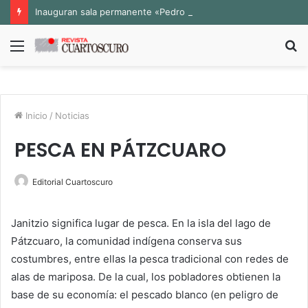
Inauguran sala permanente «Pedro Valtierra» en la Fototeca de Zacatecas
Menú
B
p
Inicio
/
Noticias
PESCA EN PÁTZCUARO
Editorial Cuartoscuro
Janitzio significa lugar de pesca. En la isla del lago de
Pátzcuaro, la comunidad indígena conserva sus
costumbres, entre ellas la pesca tradicional con redes de
alas de mariposa. De la cual, los pobladores obtienen la
base de su economía: el pescado blanco (en peligro de