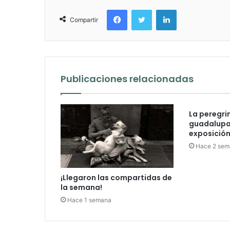
Facebook
Twitter
LinkedIn
Compartir
Publicaciones relacionadas
La peregri
guadalupan
exposición 
Hace 2 sem
¡Llegaron las compartidas de
la semana!
Hace 1 semana