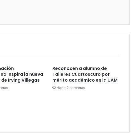
nación
Reconocen a alumno de
a inspira la nueva
Talleres Cuartoscuro por
de Irving Villegas
mérito académico en la UAM
anas
Hace 2 semanas