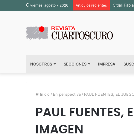
Inauguran 
viernes, agosto 7 2026
Artículos recientes
NOSOTROS
SECCIONES
IMPRESA
SUSC
Inicio
/
En perspectiva
/
PAUL FUENTES, EL JUEG
PAUL FUENTES, E
IMAGEN