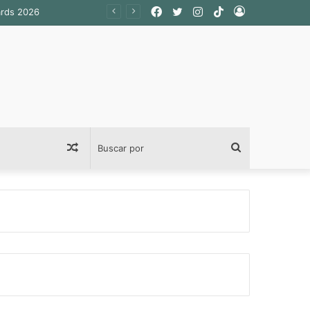
Facebook
Twitter
Instagram
TikTok
Acceso
Publicación
Buscar
al
por
azar