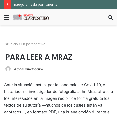
Inauguran sala permanente «Pedro Valtierra» en la Fototeca de Zacatecas
Menú
B
p
Inicio
/
En perspectiva
PARA LEER A MRAZ
Editorial Cuartoscuro
Ante la situación actual por la pandemia de Covid-19, el
historiador e investigador de fotografía John Mraz ofrece a
los interesados en la imagen recibir de forma gratuita los
textos de su autoría —muchos de los cuales están ya
agotados—, en formato PDF, una buena opción durante el