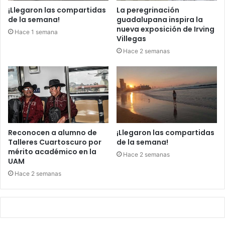
¡Llegaron las compartidas
La peregrinación
de la semana!
guadalupana inspira la
nueva exposición de Irving
Hace 1 semana
Villegas
Hace 2 semanas
Reconocen a alumno de
¡Llegaron las compartidas
Talleres Cuartoscuro por
de la semana!
mérito académico en la
Hace 2 semanas
UAM
Hace 2 semanas