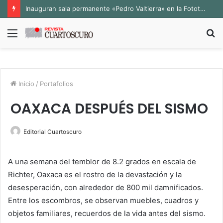
Inauguran sala permanente «Pedro Valtierra» en la Fototeca de Zacatecas
Menú
B
p
Inicio
/
Portafolios
OAXACA DESPUÉS DEL SISMO
Editorial Cuartoscuro
A una semana del temblor de 8.2 grados en escala de
Richter, Oaxaca es el rostro de la devastación y la
desesperación, con alrededor de 800 mil damnificados.
Entre los escombros, se observan muebles, cuadros y
objetos familiares, recuerdos de la vida antes del sismo.