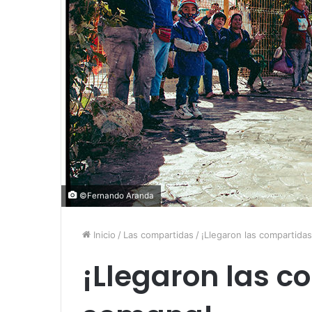
©Fernando Aranda
Inicio
/
Las compartidas
/
¡Llegaron las compartida
¡Llegaron las c