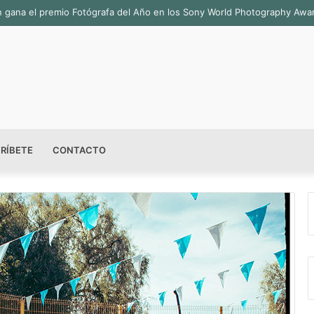
ala permanente «Pedro Valtierra» en la Fototeca de Zacatecas
RÍBETE
CONTACTO