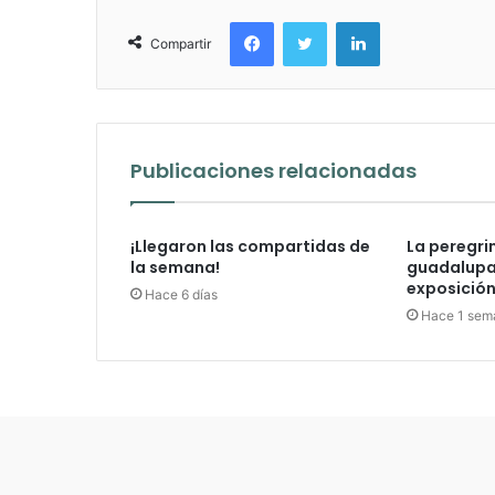
Facebook
Twitter
LinkedIn
Compartir
Publicaciones relacionadas
¡Llegaron las compartidas de
La peregri
la semana!
guadalupan
exposición 
Hace 6 días
Hace 1 sem