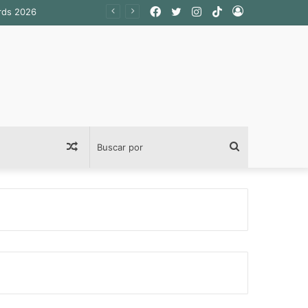
Facebook
Twitter
Instagram
TikTok
Acceso
Publicación
Buscar
al
por
azar