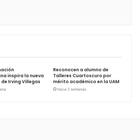
nación
Reconocen a alumno de
a inspira la nueva
Talleres Cuartoscuro por
de Irving Villegas
mérito académico en la UAM
ana
Hace 2 semanas