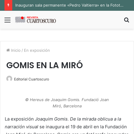
Inauguran sala permanente «Pedro Valtierra» en la Fototeca de Zacatecas
Menú
B
p
Inicio
/
En exposición
GOMIS EN LA MIRÓ
Editorial Cuartoscuro
© Hereus de Joaquim Gomis. Fundació Joan
Miró, Barcelona
La exposición
Joaquim Gomis. De la mirada oblicua a la
narración visual
se inaugura el 19 de abril en la Fundación