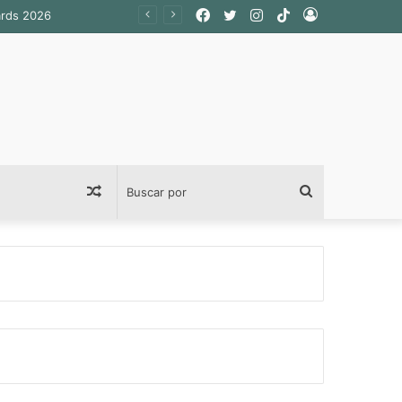
Facebook
Twitter
Instagram
TikTok
Acceso
Publicación
Buscar
al
por
azar