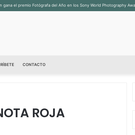
sala permanente «Pedro Valtierra» en la Fototeca de Zacatecas
RÍBETE
CONTACTO
 NOTA ROJA