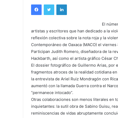
Facebook
Twitter
LinkedIn
El númer
artistas y escritores que han dedicado a la vi
reflexión colectiva sobre la nota roja y la vio
Contemporáneo de Oaxaca (MACO) el viernes 8 
Participan Judith Romero, diseñadora de la revi
Hackbarth, así como el artista gráfico César C
El dossier fotográfico de Guillermo Arias, po
fragmentos atroces de la realidad cotidiana e
la entrevista de Ariel Ruiz Mondragón con Rica
aumentó con la llamada Guerra contra el Narco,
“permanece intocado”.
Otras colaboraciones son menos literales en t
inquietantes: la sutil obra de Sabino Guisu, re
reminiscencias de vidas abruptamente concluida