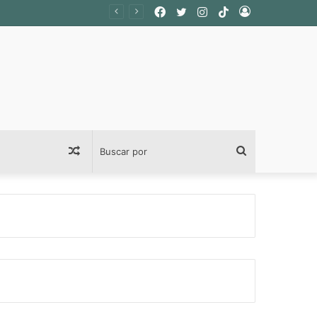
Facebook
Twitter
Instagram
TikTok
Acceso
Publicación
Buscar
al
por
azar