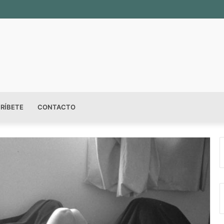
sala permanente «Pedro Valtierra» en la Fototeca de Zacatecas
RÍBETE
CONTACTO