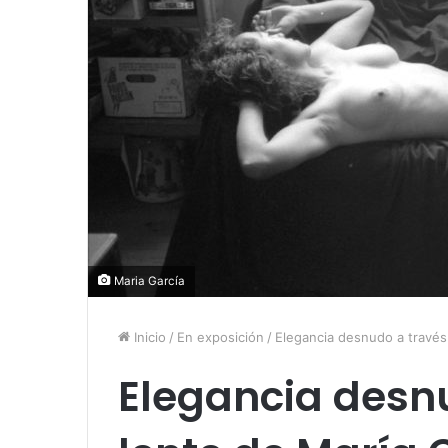
Maria García
Inicio
/
En exposición
/
Elegancia desnudo a través
Elegancia desnu