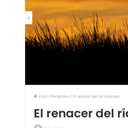
Inicio
/
Portafolios
/
El renacer del río colorado
El renacer del r