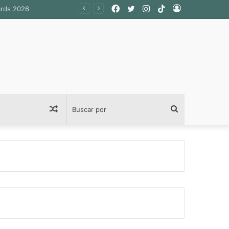
Facebook
Twitter
Instagram
TikTok
Acceso
Publicación
Buscar
al
por
azar