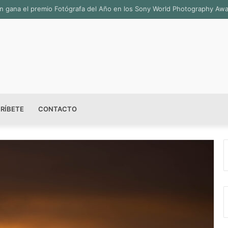
sala permanente «Pedro Valtierra» en la Fototeca de Zacatecas
RÍBETE
CONTACTO