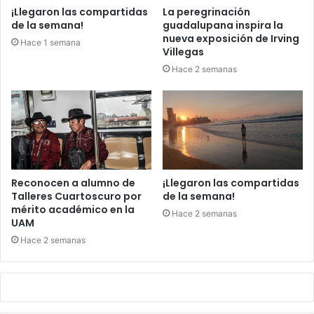
¡Llegaron las compartidas
La peregrinación
de la semana!
guadalupana inspira la
nueva exposición de Irving
Hace 1 semana
Villegas
Hace 2 semanas
Reconocen a alumno de
¡Llegaron las compartidas
Talleres Cuartoscuro por
de la semana!
mérito académico en la
Hace 2 semanas
UAM
Hace 2 semanas