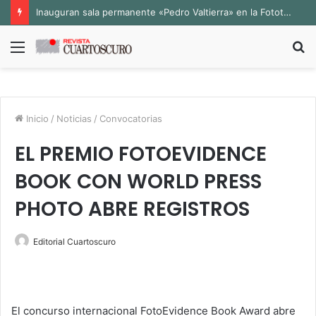
Inauguran sala permanente «Pedro Valtierra» en la Fototeca de Zacatecas
Menú
B
p
Inicio
/
Noticias
/
Convocatorias
EL PREMIO FOTOEVIDENCE
BOOK CON WORLD PRESS
PHOTO ABRE REGISTROS
Editorial Cuartoscuro
El concurso internacional FotoEvidence Book Award abre