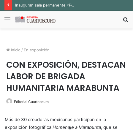
Inauguran sala permanente «Pedro Valtierra» en la Fototeca de Zacatecas
Menú
B
p
Inicio
/
En exposición
CON EXPOSICIÓN, DESTACAN
LABOR DE BRIGADA
HUMANITARIA MARABUNTA
Editorial Cuartoscuro
Más de 30 creadoras mexicanas participan en la
exposición fotográfica
Homenaje a Marabunta
, que se