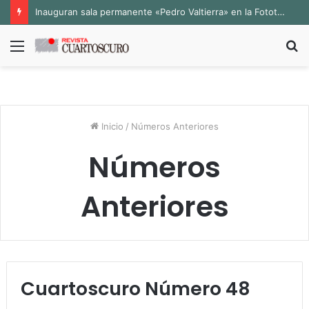
Inauguran sala permanente «Pedro Valtierra» en la Fototeca de Zacatecas
Menú
B
p
Inicio
/
Números Anteriores
Números
Anteriores
Cuartoscuro Número 48