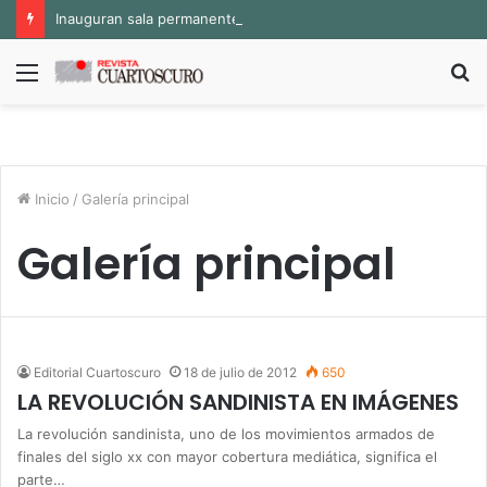
Inauguran sala permanente «Pedro Valtierra» en la Fototeca de Zacatecas
Menú
B
p
Inicio
/
Galería principal
Galería principal
Editorial Cuartoscuro
18 de julio de 2012
650
LA REVOLUCIÓN SANDINISTA EN IMÁGENES
La revolución sandinista, uno de los movimientos armados de
finales del siglo xx con mayor cobertura mediática, significa el
parte…