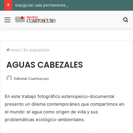
Inauguran sala permanente «Pedro Valtierra» en la Fototeca de Zacatecas
Menú
B
p
Inicio
/
En exposición
AGUAS CABEZALES
Editorial Cuartoscuro
En este trabajo fotográfico
estenopeico
-documental
presento un dilema contemporáneo que compartimos en
el mundo: el agua como origen de vida y sus
problemáticas ecológico-ambientales.