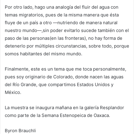
Por otro lado, hago una analogía del fluir del agua con
temas migratorios, pues de la misma manera que ésta
fluye de un país a otro
—
nutriendo de manera natural
nuestro mundo
—
,
sin poder
evitarlo sucede también con el
paso de las personas
(en la
s
frontera
s
)
, no hay forma
de
detenerlo por múltiples circunstancias, sobre todo,
por
que
somos habitantes del mismo mundo.
Finalmente, este es un tema que me toca personalmente,
pues soy originario de Colorado, donde nacen las aguas
del R
í
o
G
rande, que compartimos Estados Unido
s
y
México.
La muestra se inaugura mañana en la galería Resplandor
como parte de la Semana Estenopeica de Oaxaca.
Byron
Bra
u
chli