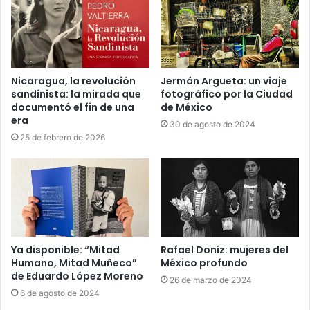
Nicaragua, la revolución
Jermán Argueta: un viaje
sandinista: la mirada que
fotográfico por la Ciudad
documentó el fin de una
de México
era
30 de agosto de 2024
25 de febrero de 2026
Ya disponible: “Mitad
Rafael Doníz: mujeres del
Humano, Mitad Muñeco”
México profundo
de Eduardo López Moreno
26 de marzo de 2024
6 de agosto de 2024