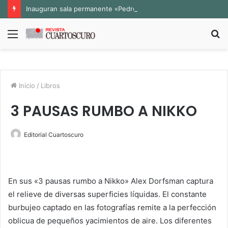
Inauguran sala permanente «Pedro Valtierra» en la Fototeca de Zacatecas
Menú
B
p
Inicio
/
Libros
3 PAUSAS RUMBO A NIKKO
Editorial Cuartoscuro
En sus «3 pausas rumbo a Nikko» Alex Dorfsman captura
el relieve de diversas superficies líquidas. El constante
burbujeo captado en las fotografías remite a la perfección
oblicua de pequeños yacimientos de aire. Los diferentes